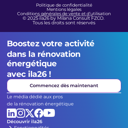
Politique de confidentialité
Mentions légales
Conditions générales de vente et d’utilisation
© 2025 ila26 by Milana Consult FZCO. 
Tous les droits sont réservés
Boostez votre activité 
dans la rénovation 
énergétique 
avec ila26 !
Commencez dès maintenant
Le média dédié aux pros
de la rénovation énergétique
Découvrir ila26
Fonctionnalités