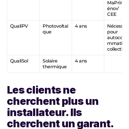
MaPrime
énov’ e
CEE
QualiPV
Photovoltaï
4 ans
Nécessair
que
pour 
autocons
mmation 
collective
QualiSol
Solaire 
4 ans
thermique
Les clients ne 
cherchent plus un 
installateur. Ils 
cherchent un garant.