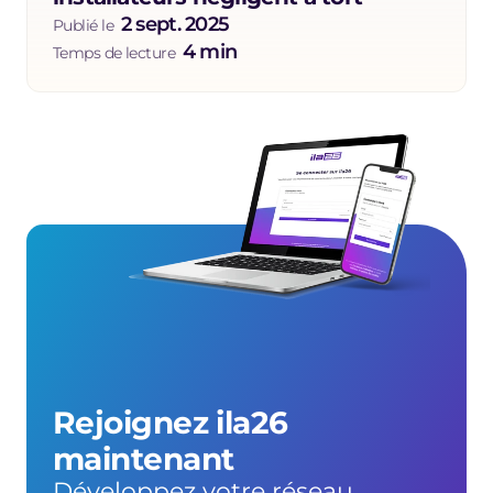
2 sept. 2025
Publié le  
4 min
Temps de lecture  
Rejoignez ila26 
maintenant
Développez votre réseau, 